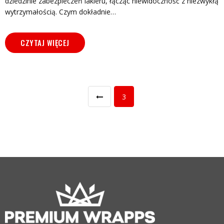
dziedzinie zabezpieczeń lakieru, łącząc niewidoczność z niezwykłą
wytrzymałością. Czym dokładnie…
CZYTAJ WIĘCEJ
3